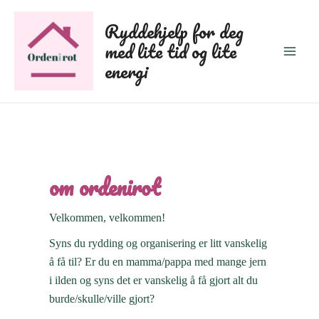
Hopp
Ryddehjelp for deg
rett
med lite tid og lite
til
Main
energi
innholdet
Men
om ordenirot
Velkommen, velkommen!
Syns du rydding og organisering er litt vanskelig
å få til? Er du en mamma/pappa med mange jern
i ilden og syns det er vanskelig å få gjort alt du
burde/skulle/ville gjort?