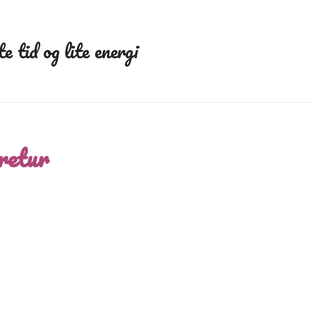
e tid og lite energi
 retur