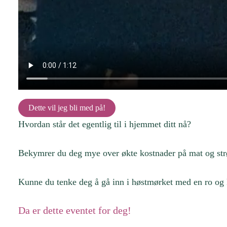
Dette vil jeg bli med på!
Hvordan står det egentlig til i hjemmet ditt nå?
Bekymrer du deg mye over økte kostnader på mat og s
Kunne du tenke deg å gå inn i høstmørket med en ro og k
Da er dette eventet for deg!