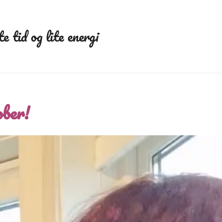
e tid og lite energi
ober!