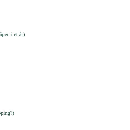
pen i et år)
pping?)