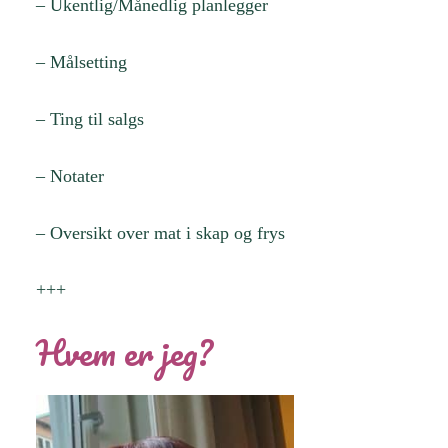
– Ukentlig/Månedlig planlegger
– Målsetting
– Ting til salgs
– Notater
– Oversikt over mat i skap og frys
+++
Hvem er jeg?