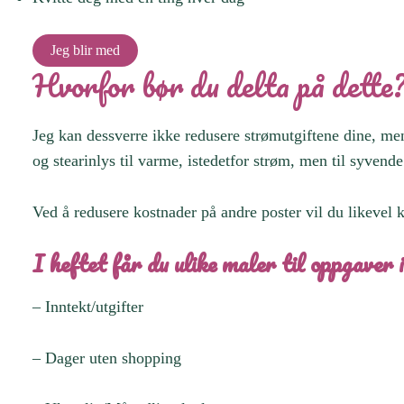
Jeg blir med
Hvorfor bør du delta på dette
Jeg kan dessverre ikke redusere strømutgiftene dine, me
og stearinlys til varme, istedetfor strøm, men til syve
Ved å redusere kostnader på andre poster vil du likeve
I heftet får du ulike maler til oppgaver
– Inntekt/utgifter
– Dager uten shopping