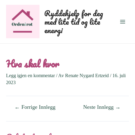
Hopp
Ryddehjelp for deg
rett
med lite tid og lite
til
Main
energi
innholdet
Men
Hva skal hvor
Legg igjen en kommentar
/ Av
Renate Nygard Ertzeid
/
16. juli
2023
Innleggsnavigasjon
←
Forrige Innlegg
Neste Innlegg
→